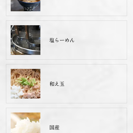
塩らーめん
和え玉
国産